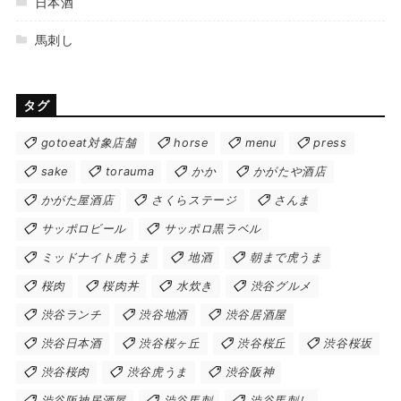
日本酒
馬刺し
タグ
gotoeat対象店舗
horse
menu
press
sake
torauma
かか
かがたや酒店
かがた屋酒店
さくらステージ
さんま
サッポロビール
サッポロ黒ラベル
ミッドナイト虎うま
地酒
朝まで虎うま
桜肉
桜肉丼
水炊き
渋谷グルメ
渋谷ランチ
渋谷地酒
渋谷居酒屋
渋谷日本酒
渋谷桜ヶ丘
渋谷桜丘
渋谷桜坂
渋谷桜肉
渋谷虎うま
渋谷阪神
渋谷阪神居酒屋
渋谷馬刺
渋谷馬刺し