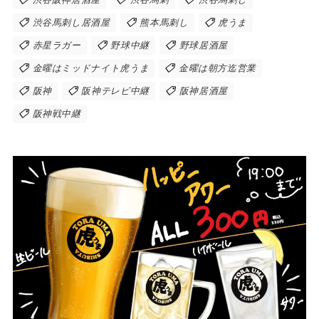
渋谷馬刺し居酒屋
熊本馬刺し
虎うま
赤星ラガー
野球中継
野球居酒屋
金曜はミッドナイト虎うま
金曜は朝方迄営業
阪神
阪神テレビ中継
阪神居酒屋
阪神戦中継