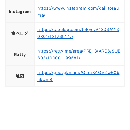
https://www.instagram.com/dai_torau
Instagram
ma/
https://tabelog.com/tokyo/A1303/A13
食べログ
0301/13173914//
https://retty.me/area/PRE13/ARE8/SUB
Retty
803/100001199681/
https://goo.gl/maps/GmhKAGVZwEXb
地図
nkUm8