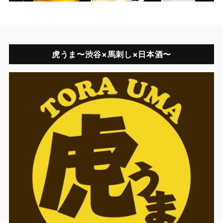
虎うま〜渋谷×馬刺し×日本酒〜