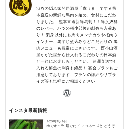
渋谷の隠れ家的居酒屋「虎うま」です☆熊
本直送の新鮮な馬肉を始め、食材にこだわ
りました。 熊本直送新鮮馬刺！！鮮度抜群
のレバー、ハツの稀少部位の刺身も入荷あ
り！ 刺身以外にも馬肉メンチカツや桜肉ウ
インナー、馬すじ煮込みなどこだわりの 馬
肉メニューも豊富にございます。 西小山酒
屋かがた屋から仕入れるこだわりの日本酒
と一緒にお楽しみください。 豊洲直送で仕
入れる鮮魚の刺身も絶品！ 宴会プランもご
用意しております、プランの詳細やサプラ
イズ等も気軽にご相談ください
インスタ最新情報
2026年8月9日
ゆでオクラ 茹でたて マヨネーズと どうぞ