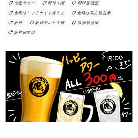
赤星ラガー
野球中継
野球居酒屋
金曜はミッドナイト虎うま
金曜は朝方迄営業
阪神
阪神テレビ中継
阪神居酒屋
阪神戦中継