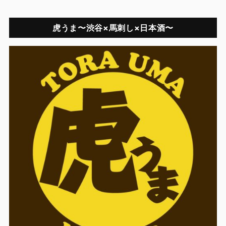
虎うま〜渋谷×馬刺し×日本酒〜