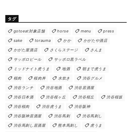
タグ
gotoeat対象店舗
horse
menu
press
sake
torauma
かか
かがたや酒店
かがた屋酒店
さくらステージ
さんま
サッポロビール
サッポロ黒ラベル
ミッドナイト虎うま
地酒
朝まで虎うま
桜肉
桜肉丼
水炊き
渋谷グルメ
渋谷ランチ
渋谷地酒
渋谷居酒屋
渋谷日本酒
渋谷桜ヶ丘
渋谷桜丘
渋谷桜坂
渋谷桜肉
渋谷虎うま
渋谷阪神
渋谷阪神居酒屋
渋谷馬刺
渋谷馬刺し
渋谷馬刺し居酒屋
熊本馬刺し
虎うま