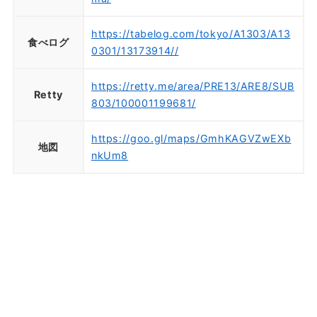
https://tabelog.com/tokyo/A1303/A13
食べログ
0301/13173914//
https://retty.me/area/PRE13/ARE8/SUB
Retty
803/100001199681/
https://goo.gl/maps/GmhKAGVZwEXb
地図
nkUm8