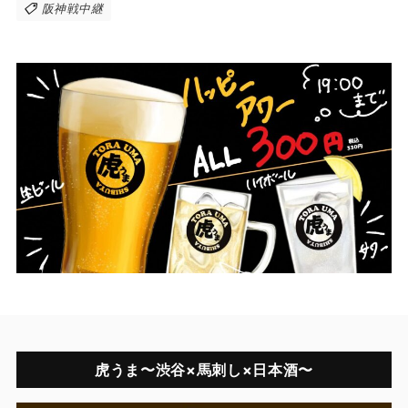
阪神戦中継
虎うま〜渋谷×馬刺し×日本酒〜