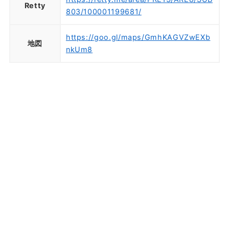
Retty
803/100001199681/
https://goo.gl/maps/GmhKAGVZwEXb
地図
nkUm8