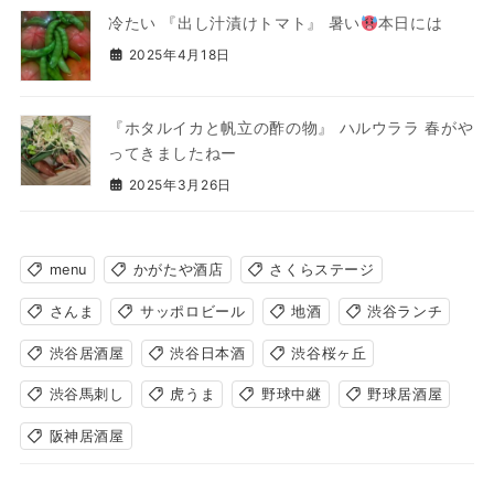
冷たい 『出し汁漬けトマト』 暑い
本日には
2025年4月18日
『ホタルイカと帆立の酢の物』 ハルウララ 春がや
ってきましたねー
2025年3月26日
menu
かがたや酒店
さくらステージ
さんま
サッポロビール
地酒
渋谷ランチ
渋谷居酒屋
渋谷日本酒
渋谷桜ヶ丘
渋谷馬刺し
虎うま
野球中継
野球居酒屋
阪神居酒屋