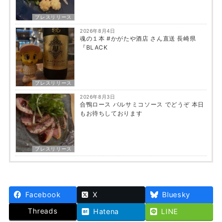
プレスリリース
2026年8月4日
魂の１本 #かがたや酒店 さん直送 長崎県
『BLACK
プレスリリース
2026年8月3日
合鴨ロース バルサミコソース でどうぞ 本日
もお待ちしております
プレスリリース
Facebook
X
Bluesky
Threads
Hatena
LINE