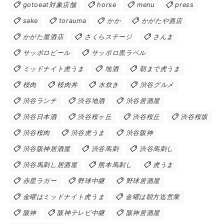
gotoeat対象店舗
horse
menu
press
sake
torauma
かか
かがたや酒店
かがた屋酒店
さくらステージ
さんま
サッポロビール
サッポロ黒ラベル
ミッドナイト虎うま
地酒
朝まで虎うま
桜肉
桜肉丼
水炊き
渋谷グルメ
渋谷ランチ
渋谷地酒
渋谷居酒屋
渋谷日本酒
渋谷桜ヶ丘
渋谷桜丘
渋谷桜坂
渋谷桜肉
渋谷虎うま
渋谷阪神
渋谷阪神居酒屋
渋谷馬刺
渋谷馬刺し
渋谷馬刺し居酒屋
熊本馬刺し
虎うま
赤星ラガー
野球中継
野球居酒屋
金曜はミッドナイト虎うま
金曜は朝方迄営業
阪神
阪神テレビ中継
阪神居酒屋