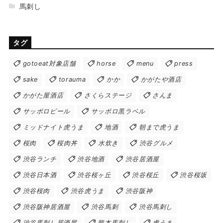
馬刺し
タグ
gotoeat対象店舗
horse
menu
press
sake
torauma
かか
かがたや酒店
かがた屋酒店
さくらステージ
さんま
サッポロビール
サッポロ黒ラベル
ミッドナイト虎うま
地酒
朝まで虎うま
桜肉
桜肉丼
水炊き
渋谷グルメ
渋谷ランチ
渋谷地酒
渋谷居酒屋
渋谷日本酒
渋谷桜ヶ丘
渋谷桜丘
渋谷桜坂
渋谷桜肉
渋谷虎うま
渋谷阪神
渋谷阪神居酒屋
渋谷馬刺
渋谷馬刺し
渋谷馬刺し居酒屋
熊本馬刺し
虎うま