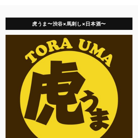
虎うま〜渋谷×馬刺し×日本酒〜