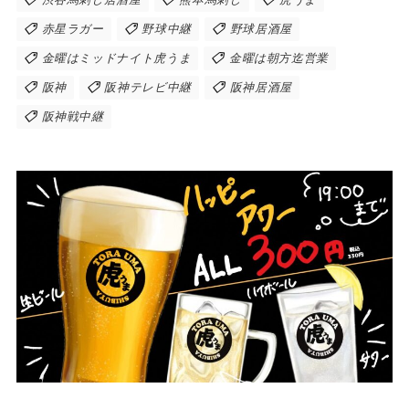
赤星ラガー
野球中継
野球居酒屋
金曜はミッドナイト虎うま
金曜は朝方迄営業
阪神
阪神テレビ中継
阪神居酒屋
阪神戦中継