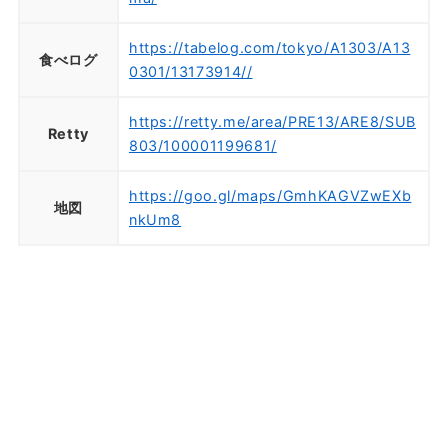
https://tabelog.com/tokyo/A1303/A13
食べログ
0301/13173914//
https://retty.me/area/PRE13/ARE8/SUB
Retty
803/100001199681/
https://goo.gl/maps/GmhKAGVZwEXb
地図
nkUm8