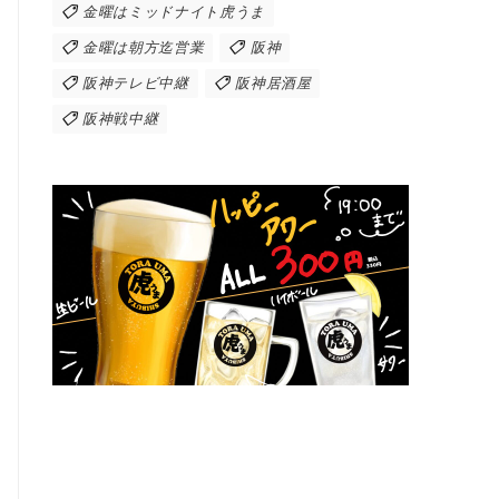
金曜はミッドナイト虎うま
金曜は朝方迄営業
阪神
阪神テレビ中継
阪神居酒屋
阪神戦中継