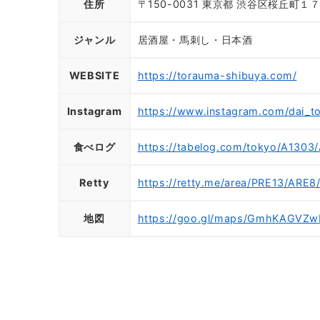
住所
〒150-0031 東京都 渋谷区桜丘町１
ジャンル
居酒屋・馬刺し・日本酒
WEBSITE
https://torauma-shibuya.com/
Instagram
https://www.instagram.com/dai_t
食べログ
https://tabelog.com/tokyo/A1303
Retty
https://retty.me/area/PRE13/ARE
地図
https://goo.gl/maps/GmhKAGVZ