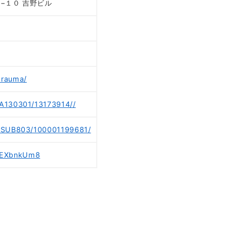
７−１０ 吉野ビル
orauma/
/A130301/13173914//
8/SUB803/100001199681/
wEXbnkUm8