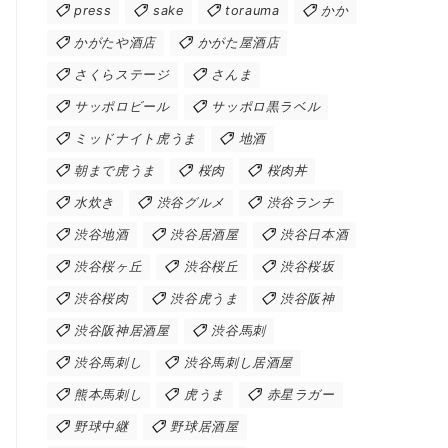
press
sake
torauma
かか
かがたや酒店
かがた屋酒店
さくらステージ
さんま
サッポロビール
サッポロ黒ラベル
ミッドナイト虎うま
地酒
朝まで虎うま
桜肉
桜肉丼
水炊き
渋谷グルメ
渋谷ランチ
渋谷地酒
渋谷居酒屋
渋谷日本酒
渋谷桜ヶ丘
渋谷桜丘
渋谷桜坂
渋谷桜肉
渋谷虎うま
渋谷阪神
渋谷阪神居酒屋
渋谷馬刺
渋谷馬刺し
渋谷馬刺し居酒屋
熊本馬刺し
虎うま
赤星ラガー
野球中継
野球居酒屋