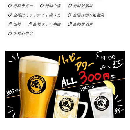
赤星ラガー
野球中継
野球居酒屋
金曜はミッドナイト虎うま
金曜は朝方迄営業
阪神
阪神テレビ中継
阪神居酒屋
阪神戦中継