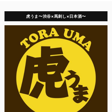
虎うま〜渋谷×馬刺し×日本酒〜