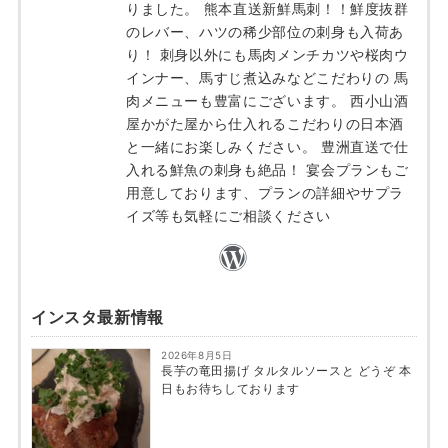
りました。 熊本直送新鮮馬刺！！鮮度抜群
のレバー、ハツの稀少部位の刺身も入荷あ
り！ 刺身以外にも馬肉メンチカツや桜肉ウ
インナー、馬すじ煮込みなどこだわりの 馬
肉メニューも豊富にございます。 西小山酒
屋かがた屋から仕入れるこだわりの日本酒
と一緒にお楽しみください。 豊洲直送で仕
入れる鮮魚の刺身も絶品！ 宴会プランもご
用意しております、プランの詳細やサプラ
イズ等も気軽にご相談ください
インスタ最新情報
2026年8月5日
長芋の竜田揚げ タルタルソースと どうぞ 本
日もお待ちしております