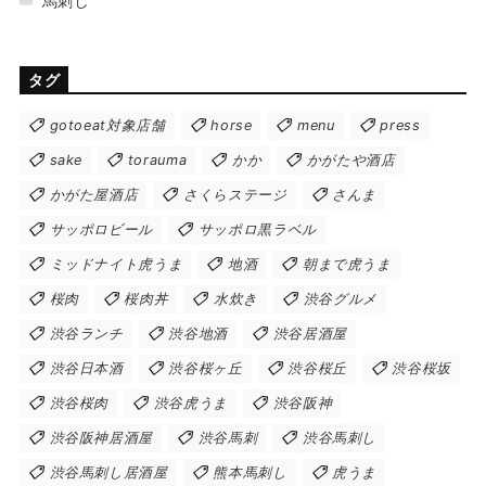
馬刺し
タグ
gotoeat対象店舗
horse
menu
press
sake
torauma
かか
かがたや酒店
かがた屋酒店
さくらステージ
さんま
サッポロビール
サッポロ黒ラベル
ミッドナイト虎うま
地酒
朝まで虎うま
桜肉
桜肉丼
水炊き
渋谷グルメ
渋谷ランチ
渋谷地酒
渋谷居酒屋
渋谷日本酒
渋谷桜ヶ丘
渋谷桜丘
渋谷桜坂
渋谷桜肉
渋谷虎うま
渋谷阪神
渋谷阪神居酒屋
渋谷馬刺
渋谷馬刺し
渋谷馬刺し居酒屋
熊本馬刺し
虎うま