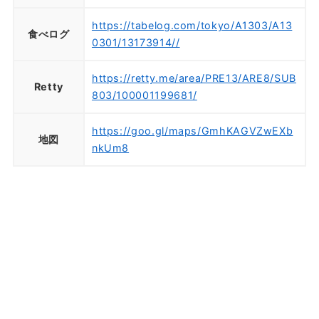
https://tabelog.com/tokyo/A1303/A13
食べログ
0301/13173914//
https://retty.me/area/PRE13/ARE8/SUB
Retty
803/100001199681/
https://goo.gl/maps/GmhKAGVZwEXb
地図
nkUm8