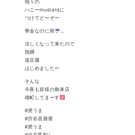
熱々の
ハニーmustardに
つけてどーぞー
華金なのに雨
…
涼しくなって来たので
熱燗
湯豆腐
はじめましたー
そんな
今夜も皆様の御来店
雄町してまーす‍
#虎うま
#渋谷居酒屋
#虎うま
#渋谷馬刺し