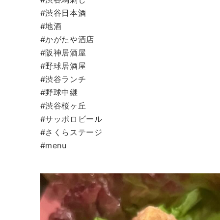
#渋谷日本酒
#地酒
#かがたや酒店
#阪神居酒屋
#野球居酒屋
#渋谷ランチ
#野球中継
#渋谷桜ヶ丘
#サッポロビール
#さくらステージ
#menu