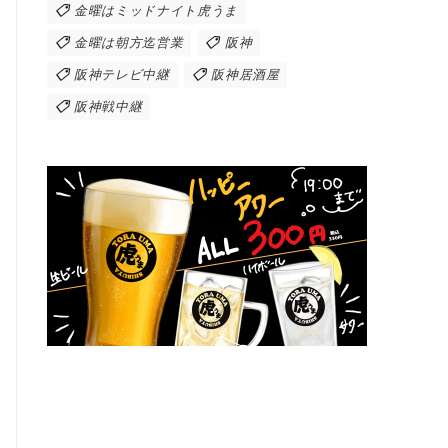
金曜はミッドナイト虎うま
金曜は朝方迄営業
阪神
阪神テレビ中継
阪神居酒屋
阪神戦中継