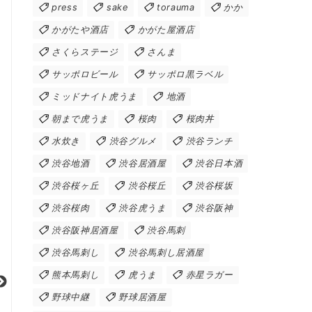
press
sake
torauma
かか
かがたや酒店
かがた屋酒店
さくらステージ
さんま
サッポロビール
サッポロ黒ラベル
ミッドナイト虎うま
地酒
朝まで虎うま
桜肉
桜肉丼
水炊き
渋谷グルメ
渋谷ランチ
渋谷地酒
渋谷居酒屋
渋谷日本酒
渋谷桜ヶ丘
渋谷桜丘
渋谷桜坂
渋谷桜肉
渋谷虎うま
渋谷阪神
渋谷阪神居酒屋
渋谷馬刺
渋谷馬刺し
渋谷馬刺し居酒屋
熊本馬刺し
虎うま
赤星ラガー
野球中継
野球居酒屋