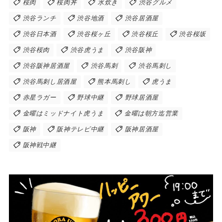
桜肉
桜肉丼
水炊き
渋谷グルメ
渋谷ランチ
渋谷地酒
渋谷居酒屋
渋谷日本酒
渋谷桜ヶ丘
渋谷桜丘
渋谷桜坂
渋谷桜肉
渋谷虎うま
渋谷阪神
渋谷阪神居酒屋
渋谷馬刺
渋谷馬刺し
渋谷馬刺し居酒屋
熊本馬刺し
虎うま
赤星ラガー
野球中継
野球居酒屋
金曜はミッドナイト虎うま
金曜は朝方迄営業
阪神
阪神テレビ中継
阪神居酒屋
阪神戦中継