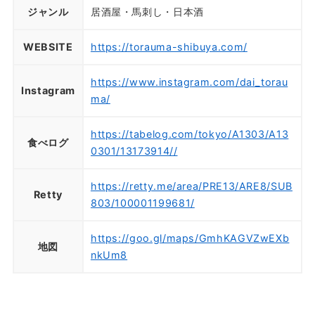
ジャンル
居酒屋・馬刺し・日本酒
WEBSITE
https://torauma-shibuya.com/
https://www.instagram.com/dai_torau
Instagram
ma/
https://tabelog.com/tokyo/A1303/A13
食べログ
0301/13173914//
https://retty.me/area/PRE13/ARE8/SUB
Retty
803/100001199681/
https://goo.gl/maps/GmhKAGVZwEXb
地図
nkUm8