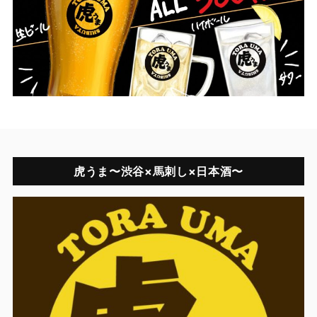
虎うま〜渋谷×馬刺し×日本酒〜