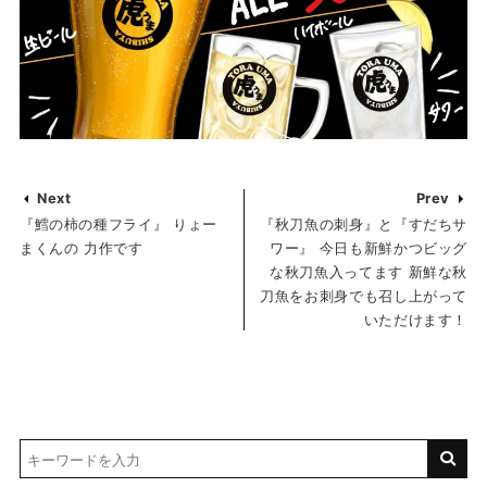
Next
Prev
『鱈の柿の種フライ』 りょー
『秋刀魚の刺身』と『すだちサ
まくんの 力作です
ワー』 今日も新鮮かつビッグ
な秋刀魚入ってます 新鮮な秋
刀魚をお刺身でも召し上がって
いただけます！