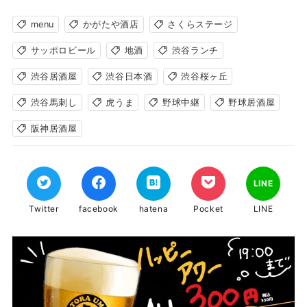
menu
かがたや酒店
さくらステージ
サッポロビール
地酒
渋谷ランチ
渋谷居酒屋
渋谷日本酒
渋谷桜ヶ丘
渋谷馬刺し
虎うま
野球中継
野球居酒屋
阪神居酒屋
LINE
Twitter
facebook
hatena
Pocket
LINE