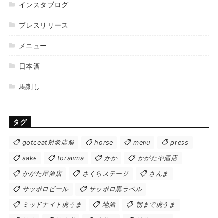
インスタブログ
プレスリリース
メニュー
日本酒
馬刺し
タグ
gotoeat対象店舗
horse
menu
press
sake
torauma
かか
かがたや酒店
かがた屋酒店
さくらステージ
さんま
サッポロビール
サッポロ黒ラベル
ミッドナイト虎うま
地酒
朝まで虎うま