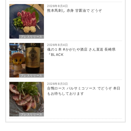
2026年8月4日
熊本馬刺し 赤身 甘醤油で どうぞ
プレスリリース
2026年8月4日
魂の１本 #かがたや酒店 さん直送 長崎県
『BLACK
プレスリリース
2026年8月3日
合鴨ロース バルサミコソース でどうぞ 本日
もお待ちしております
プレスリリース