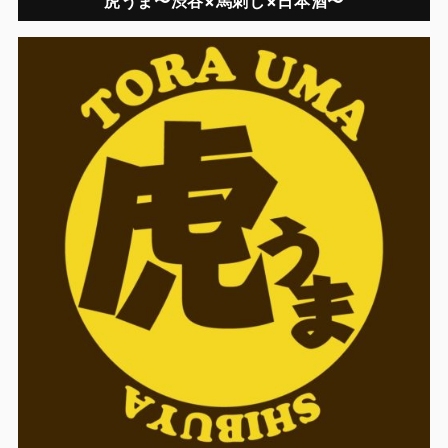
虎うま〜渋谷×馬刺し×日本酒〜