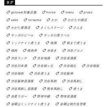
タグ
gotoeat対象店舗
horse
menu
press
sake
torauma
かか
かがたや酒店
かがた屋酒店
さくらステージ
さんま
サッポロビール
サッポロ黒ラベル
ミッドナイト虎うま
地酒
朝まで虎うま
桜肉
桜肉丼
水炊き
渋谷グルメ
渋谷ランチ
渋谷地酒
渋谷居酒屋
渋谷日本酒
渋谷桜ヶ丘
渋谷桜丘
渋谷桜坂
渋谷桜肉
渋谷虎うま
渋谷阪神
渋谷阪神居酒屋
渋谷馬刺
渋谷馬刺し
渋谷馬刺し居酒屋
熊本馬刺し
虎うま
赤星ラガー
野球中継
野球居酒屋
金曜はミッドナイト虎うま
金曜は朝方迄営業