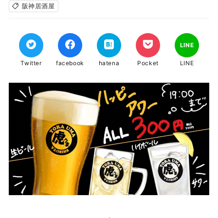
阪神居酒屋
LINE
Twitter
facebook
hatena
Pocket
LINE