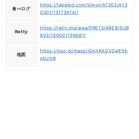
https://tabelog.com/tokyo/A1303/A13
食べログ
0301/13173914//
https://retty.me/area/PRE13/ARE8/SUB
Retty
803/100001199681/
https://goo.gl/maps/GmhKAGVZwEXb
地図
nkUm8