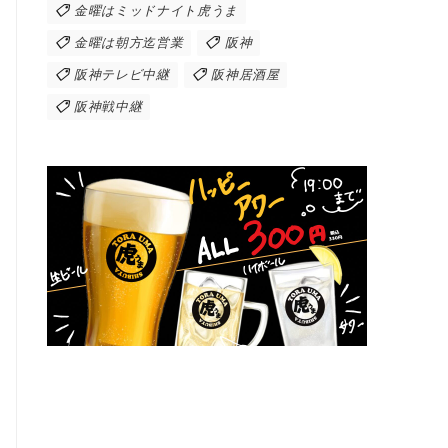
金曜はミッドナイト虎うま
金曜は朝方迄営業
阪神
阪神テレビ中継
阪神居酒屋
阪神戦中継