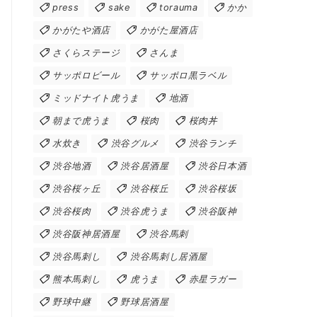
press
sake
torauma
かか
かがたや酒店
かがた屋酒店
さくらステージ
さんま
サッポロビール
サッポロ黒ラベル
ミッドナイト虎うま
地酒
朝まで虎うま
桜肉
桜肉丼
水炊き
渋谷グルメ
渋谷ランチ
渋谷地酒
渋谷居酒屋
渋谷日本酒
渋谷桜ヶ丘
渋谷桜丘
渋谷桜坂
渋谷桜肉
渋谷虎うま
渋谷阪神
渋谷阪神居酒屋
渋谷馬刺
渋谷馬刺し
渋谷馬刺し居酒屋
熊本馬刺し
虎うま
赤星ラガー
野球中継
野球居酒屋