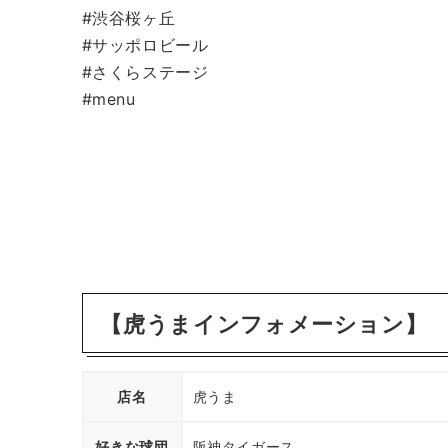
#渋谷桜ヶ丘
#サッポロビール
#さくらステージ
#menu
【虎うまインフォメーション】
店名
虎うま
好きな球団
阪神タイガース