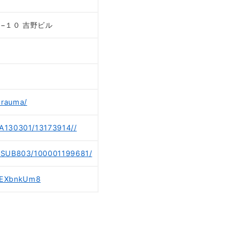
７−１０ 吉野ビル
orauma/
/A130301/13173914//
8/SUB803/100001199681/
wEXbnkUm8