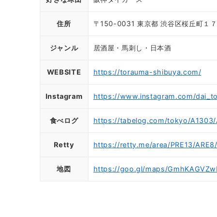
住所
〒150-0031 東京都 渋谷区桜丘町１
ジャンル
居酒屋・馬刺し・日本酒
WEBSITE
https://torauma-shibuya.com/
Instagram
https://www.instagram.com/dai_t
食べログ
https://tabelog.com/tokyo/A1303
Retty
https://retty.me/area/PRE13/ARE
地図
https://goo.gl/maps/GmhKAGVZ