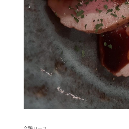
合鴨ロース