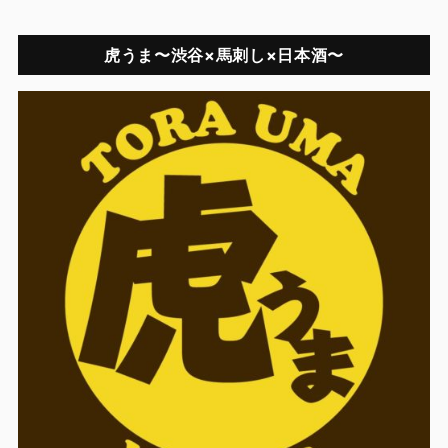
虎うま〜渋谷×馬刺し×日本酒〜