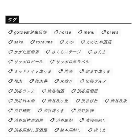
タグ
gotoeat対象店舗
horse
menu
press
sake
torauma
かか
かがたや酒店
かがた屋酒店
さくらステージ
さんま
サッポロビール
サッポロ黒ラベル
ミッドナイト虎うま
地酒
朝まで虎うま
桜肉
桜肉丼
水炊き
渋谷グルメ
渋谷ランチ
渋谷地酒
渋谷居酒屋
渋谷日本酒
渋谷桜ヶ丘
渋谷桜丘
渋谷桜坂
渋谷桜肉
渋谷虎うま
渋谷阪神
渋谷阪神居酒屋
渋谷馬刺
渋谷馬刺し
渋谷馬刺し居酒屋
熊本馬刺し
虎うま