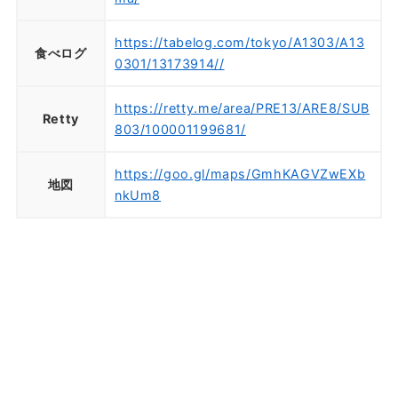
https://tabelog.com/tokyo/A1303/A13
食べログ
0301/13173914//
https://retty.me/area/PRE13/ARE8/SUB
Retty
803/100001199681/
https://goo.gl/maps/GmhKAGVZwEXb
地図
nkUm8