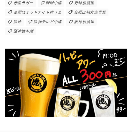
赤星ラガー
野球中継
野球居酒屋
金曜はミッドナイト虎うま
金曜は朝方迄営業
阪神
阪神テレビ中継
阪神居酒屋
阪神戦中継