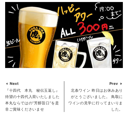
Next
Prev
『十四代 本丸 秘伝玉返し』
北条ワイン 昨日はお休みあり
待望の十四代入荷いたしました️
がとうございました。 鳥取に
本丸ならではの“芳醇旨口”を是
ワインの見学に行ってまいりま
非ご賞味くださいませ
した。