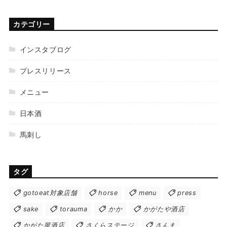
カテゴリー
インスタブログ
プレスリリース
メニュー
日本酒
馬刺し
タグ
gotoeat対象店舗
horse
menu
press
sake
torauma
かか
かがたや酒店
かがた屋酒店
さくらステージ
さんま