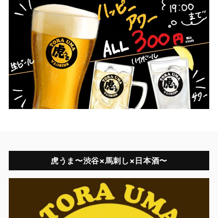
虎うま〜渋谷×馬刺し×日本酒〜