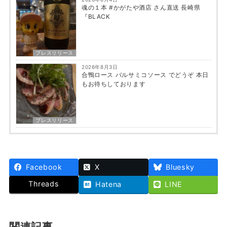
魂の１本 #かがたや酒店 さん直送 長崎県
『BLACK
プレスリリース
2026年8月3日
合鴨ロース バルサミコソース でどうぞ 本日
もお待ちしております
プレスリリース
Facebook
X
Bluesky
Threads
Hatena
LINE
関連記事