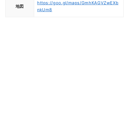
https://goo.gl/maps/GmhKAGVZwEXb
地図
nkUm8