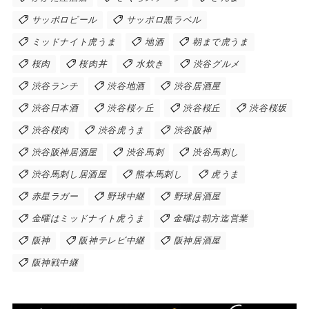
サッポロビール
サッポロ黒ラベル
ミッドナイト虎うま
地酒
朝まで虎うま
桜肉
桜肉丼
水炊き
渋谷グルメ
渋谷ランチ
渋谷地酒
渋谷居酒屋
渋谷日本酒
渋谷桜ヶ丘
渋谷桜丘
渋谷桜坂
渋谷桜肉
渋谷虎うま
渋谷阪神
渋谷阪神居酒屋
渋谷馬刺
渋谷馬刺し
渋谷馬刺し居酒屋
熊本馬刺し
虎うま
赤星ラガー
野球中継
野球居酒屋
金曜はミッドナイト虎うま
金曜は朝方迄営業
阪神
阪神テレビ中継
阪神居酒屋
阪神戦中継