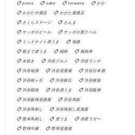
press
sake
torauma
かか
かがたや酒店
かがた屋酒店
さくらステージ
さんま
サッポロビール
サッポロ黒ラベル
ミッドナイト虎うま
地酒
朝まで虎うま
桜肉
桜肉丼
水炊き
渋谷グルメ
渋谷ランチ
渋谷地酒
渋谷居酒屋
渋谷日本酒
渋谷桜ヶ丘
渋谷桜丘
渋谷桜坂
渋谷桜肉
渋谷虎うま
渋谷阪神
渋谷阪神居酒屋
渋谷馬刺
渋谷馬刺し
渋谷馬刺し居酒屋
熊本馬刺し
虎うま
赤星ラガー
野球中継
野球居酒屋