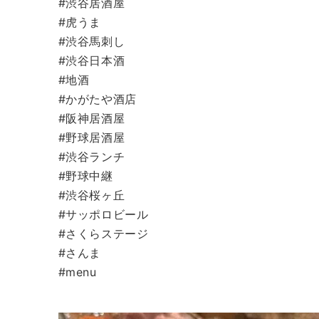
#渋谷居酒屋
#虎うま
#渋谷馬刺し
#渋谷日本酒
#地酒
#かがたや酒店
#阪神居酒屋
#野球居酒屋
#渋谷ランチ
#野球中継
#渋谷桜ヶ丘
#サッポロビール
#さくらステージ
#さんま
#menu