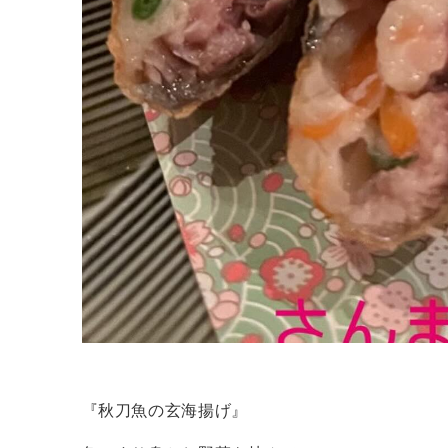
『秋刀魚の玄海揚げ』