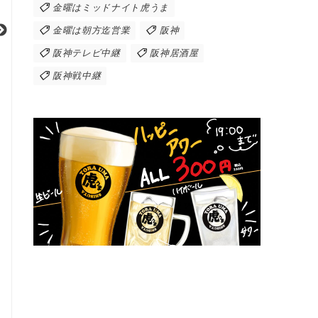
金曜はミッドナイト虎うま
金曜は朝方迄営業
阪神
阪神テレビ中継
阪神居酒屋
阪神戦中継