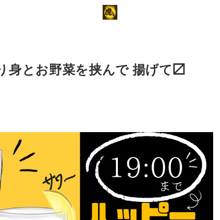
り身とお野菜を挟んで 揚げて〼