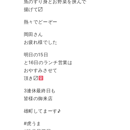
魚のすり身とお野菜を挟んで
揚げて〼
熱々でどーぞー
岡田さん
お疲れ様でした️
明日の15日
と16日のランチ営業は
おやすみさせて
頂き〼‍
3連休最終日も
皆様の御来店
雄町してまーす♪
#虎うま