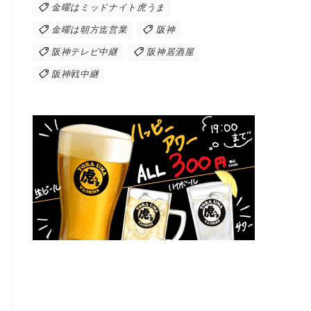
金曜はミッドナイト虎うま
金曜は朝方迄営業
阪神
阪神テレビ中継
阪神居酒屋
阪神戦中継