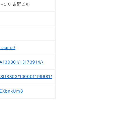
７−１０ 吉野ビル
orauma/
/A130301/13173914//
8/SUB803/100001199681/
wEXbnkUm8