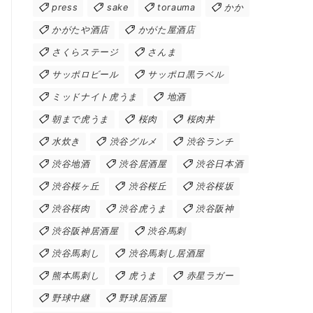
press
sake
torauma
かか
かがたや酒店
かがた屋酒店
さくらステージ
さんま
サッポロビール
サッポロ黒ラベル
ミッドナイト虎うま
地酒
朝まで虎うま
桜肉
桜肉丼
水炊き
渋谷グルメ
渋谷ランチ
渋谷地酒
渋谷居酒屋
渋谷日本酒
渋谷桜ヶ丘
渋谷桜丘
渋谷桜坂
渋谷桜肉
渋谷虎うま
渋谷阪神
渋谷阪神居酒屋
渋谷馬刺
渋谷馬刺し
渋谷馬刺し居酒屋
熊本馬刺し
虎うま
赤星ラガー
野球中継
野球居酒屋