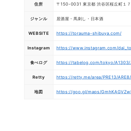
住所
〒150-0031 東京都 渋谷区桜丘町１
ジャンル
居酒屋・馬刺し・日本酒
WEBSITE
https://torauma-shibuya.com/
Instagram
https://www.instagram.com/dai_t
食べログ
https://tabelog.com/tokyo/A1303
Retty
https://retty.me/area/PRE13/ARE
地図
https://goo.gl/maps/GmhKAGVZ