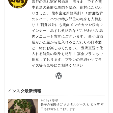
渋谷の隠れ家的居酒屋「虎うま」です☆熊
本直送の新鮮な馬肉を始め、食材にこだわ
りました。 熊本直送新鮮馬刺！！鮮度抜群
のレバー、ハツの稀少部位の刺身も入荷あ
り！ 刺身以外にも馬肉メンチカツや桜肉ウ
インナー、馬すじ煮込みなどこだわりの 馬
肉メニューも豊富にございます。 西小山酒
屋かがた屋から仕入れるこだわりの日本酒
と一緒にお楽しみください。 豊洲直送で仕
入れる鮮魚の刺身も絶品！ 宴会プランもご
用意しております、プランの詳細やサプラ
イズ等も気軽にご相談ください
インスタ最新情報
2026年8月5日
長芋の竜田揚げ タルタルソースと どうぞ 本
日もお待ちしております