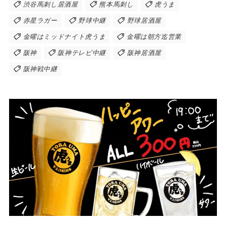
渋谷馬刺し居酒屋
熊本馬刺し
虎うま
赤星ラガー
野球中継
野球居酒屋
金曜はミッドナイト虎うま
金曜は朝方迄営業
阪神
阪神テレビ中継
阪神居酒屋
阪神戦中継