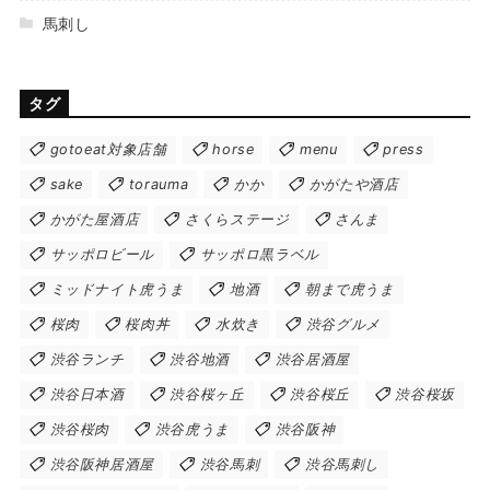
馬刺し
タグ
gotoeat対象店舗
horse
menu
press
sake
torauma
かか
かがたや酒店
かがた屋酒店
さくらステージ
さんま
サッポロビール
サッポロ黒ラベル
ミッドナイト虎うま
地酒
朝まで虎うま
桜肉
桜肉丼
水炊き
渋谷グルメ
渋谷ランチ
渋谷地酒
渋谷居酒屋
渋谷日本酒
渋谷桜ヶ丘
渋谷桜丘
渋谷桜坂
渋谷桜肉
渋谷虎うま
渋谷阪神
渋谷阪神居酒屋
渋谷馬刺
渋谷馬刺し