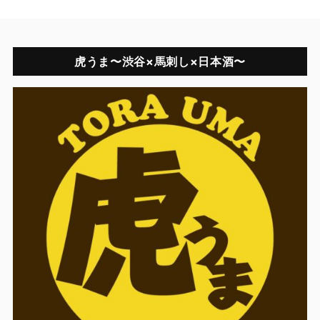
虎うま〜渋谷×馬刺し×日本酒〜