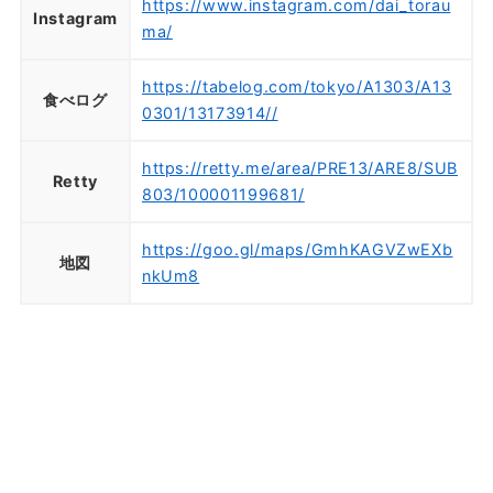
https://www.instagram.com/dai_torau
Instagram
ma/
https://tabelog.com/tokyo/A1303/A13
食べログ
0301/13173914//
https://retty.me/area/PRE13/ARE8/SUB
Retty
803/100001199681/
https://goo.gl/maps/GmhKAGVZwEXb
地図
nkUm8