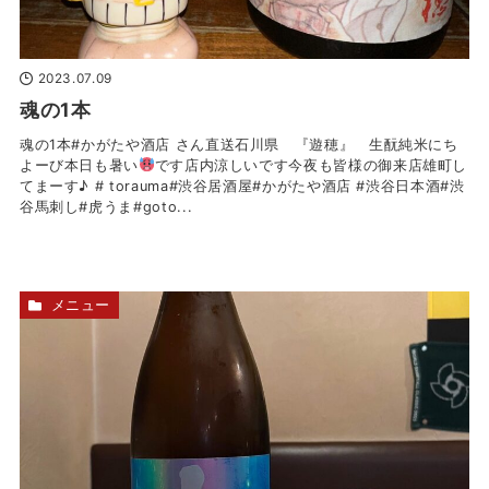
2023.07.09
魂の1本
魂の1本#かがたや酒店 さん直送石川県 『遊穂』 生酛純米にち
よーび本日も暑い
です店内涼しいです今夜も皆様の御来店雄町し
てまーす♪ # torauma#渋谷居酒屋#かがたや酒店 #渋谷日本酒#渋
谷馬刺し#虎うま#goto...
メニュー