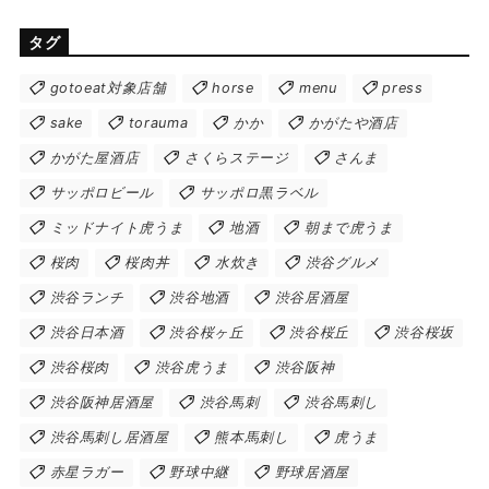
タグ
gotoeat対象店舗
horse
menu
press
sake
torauma
かか
かがたや酒店
かがた屋酒店
さくらステージ
さんま
サッポロビール
サッポロ黒ラベル
ミッドナイト虎うま
地酒
朝まで虎うま
桜肉
桜肉丼
水炊き
渋谷グルメ
渋谷ランチ
渋谷地酒
渋谷居酒屋
渋谷日本酒
渋谷桜ヶ丘
渋谷桜丘
渋谷桜坂
渋谷桜肉
渋谷虎うま
渋谷阪神
渋谷阪神居酒屋
渋谷馬刺
渋谷馬刺し
渋谷馬刺し居酒屋
熊本馬刺し
虎うま
赤星ラガー
野球中継
野球居酒屋