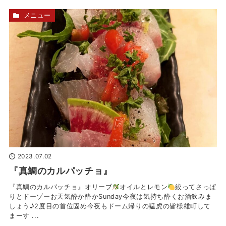
メニュー
2023.07.02
『真鯛のカルパッチョ』
『真鯛のカルパッチョ』オリーブ
オイルとレモン
絞ってさっぱ
りとドーゾーお天気酔か酔かSunday
今夜は気持ち酔くお酒飲みま
しょう♪2度目の首位固め今夜もドーム帰りの猛虎の皆様雄町して
まーす ...