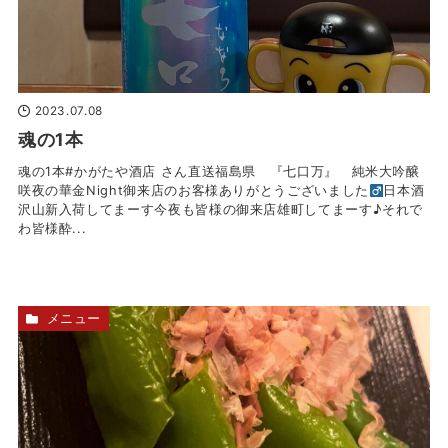
2023.07.08
魂の1本
魂の1本#かがたや酒店 さん直送福島県 『七口万』 純米大吟醸
咲夜の華金Night御来店のお客様ありがとうございました‍
日本酒
沢山新入荷してまーす今夜も皆様の御来店雄町してまーす♪それで
わ皆様酔...
メニュー