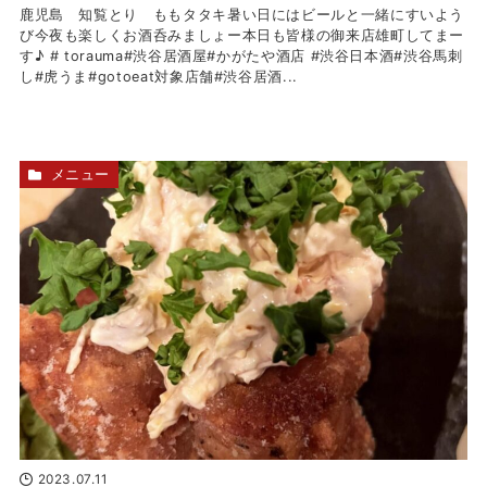
鹿児島 知覧とり ももタタキ暑い日にはビールと一緒にすいよう
び今夜も楽しくお酒呑みましょー本日も皆様の御来店雄町してまー
す♪ # torauma#渋谷居酒屋#かがたや酒店 #渋谷日本酒#渋谷馬刺
し#虎うま#gotoeat対象店舗#渋谷居酒...
メニュー
2023.07.11