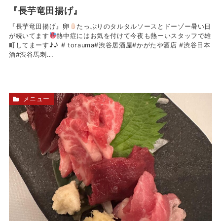
『長芋竜田揚げ』
『長芋竜田揚げ』卵
たっぷりのタルタルソースとドーゾー暑い日
が続いてます
熱中症にはお気を付けて今夜も熱ーいスタッフで雄
町してまーす♪♪ # torauma#渋谷居酒屋#かがたや酒店 #渋谷日本
酒#渋谷馬刺...
メニュー