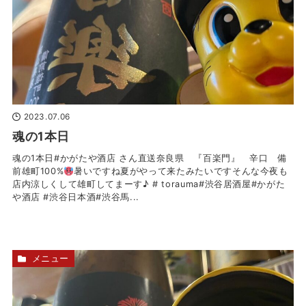
2023.07.06
魂の1本日
魂の1本日#かがたや酒店 さん直送奈良県 『百楽門』 辛口 備
前雄町100%
暑いですね夏がやって来たみたいですそんな今夜も
店内涼しくして雄町してまーす♪ # torauma#渋谷居酒屋#かがた
や酒店 #渋谷日本酒#渋谷馬...
メニュー