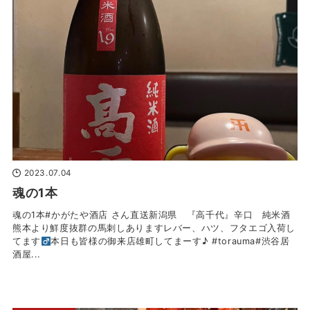
2023.07.04
魂の1本
魂の1本#かがたや酒店 さん直送新潟県 『高千代』辛口 純米酒
熊本より鮮度抜群の馬刺しありますレバー、ハツ、フタエゴ入荷し
てます‍
本日も皆様の御来店雄町してまーす♪ #torauma#渋谷居
酒屋...