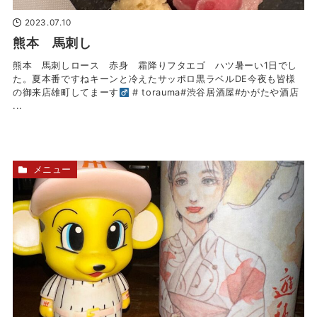
2023.07.10
熊本 馬刺し
熊本 馬刺しロース 赤身 霜降りフタエゴ ハツ暑ーい1日でし
た。夏本番ですねキーンと冷えたサッポロ黒ラベルDE今夜も皆様
の御来店雄町してまーす‍
# torauma#渋谷居酒屋#かがたや酒店
...
メニュー