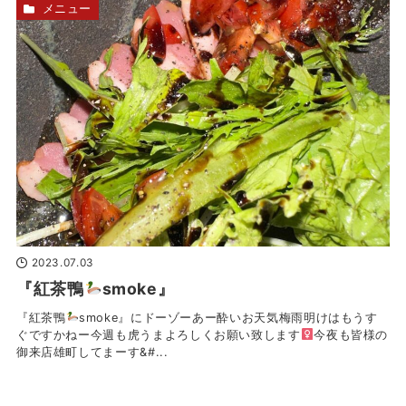
メニュー
2023.07.03
『紅茶鴨
smoke』
『紅茶鴨
smoke』にドーゾーあー酔いお天気
梅雨明けはもうす
ぐですかねー今週も虎うまよろしくお願い致します‍
今夜も皆様の
御来店雄町してまーす‍&#...