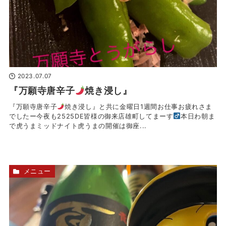
2023.07.07
『万願寺唐辛子
焼き浸し』
『万願寺唐辛子
焼き浸し』と共に金曜日1週間お仕事お疲れさま
でしたー今夜も2525DE皆様の御来店雄町してまーす‍
本日わ朝ま
で虎うまミッドナイト虎うまの開催は御座...
メニュー