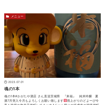
メニュー
2023.07.01
魂の1本
魂の1本#かがたや酒店 さん直送茨城県 『来福』 純米吟醸 夏
酒7月突入今月もよろしくお願い致します‍
雨上がりのどよーび今