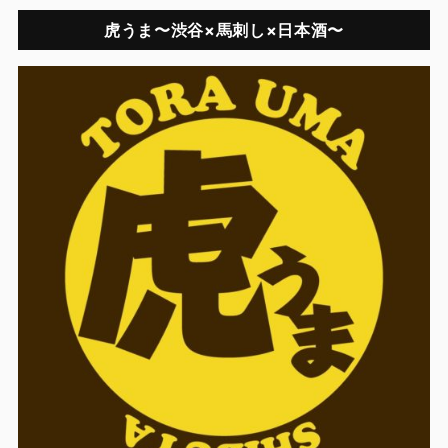
虎うま〜渋谷×馬刺し×日本酒〜