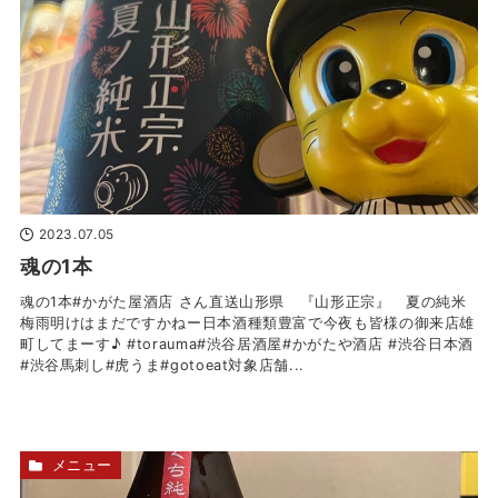
2023.07.05
魂の1本
魂の1本#かがた屋酒店 さん直送山形県 『山形正宗』 夏の純米
梅雨明けはまだですかねー日本酒種類豊富で今夜も皆様の御来店雄
町してまーす♪ #torauma#渋谷居酒屋#かがたや酒店 #渋谷日本酒
#渋谷馬刺し#虎うま#gotoeat対象店舗...
メニュー